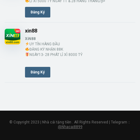
LÌ XÌ 5000 TỶ NGÀY 11 & 28 HÀNG THÁNG/p>
Đăng Ký
xin88
XiN88
UY TÍN HÀNG ĐẦU
ĐĂNG KÝ NHẬN 88K
NGÀY13- 28 PHÁT LÌ XÌ 8000 TỶ
Đăng Ký
© Copyright 2023 | Nhà cái tặng tiền . All Rights Reserved | Telegram：
@Nhacai8899