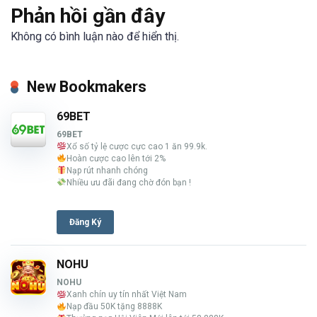
Phản hồi gần đây
Không có bình luận nào để hiển thị.
New Bookmakers
69BET
69BET
Xổ số tỷ lệ cược cực cao 1 ăn 99.9k.
Hoàn cược cao lên tới 2%
Nạp rút nhanh chóng
Nhiều ưu đãi đang chờ đón bạn !
Đăng Ký
NOHU
NOHU
Xanh chín uy tín nhất Việt Nam
Nạp đầu 50K tặng 8888K