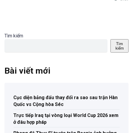
Tìm kiếm
Tìm
kiếm
Bài viết mới
Cục diện bảng đấu thay đổi ra sao sau trận Hàn
Quốc vs Cộng hòa Séc
Trực tiếp Iraq tại vòng loại World Cup 2026 xem
ở đâu hợp pháp