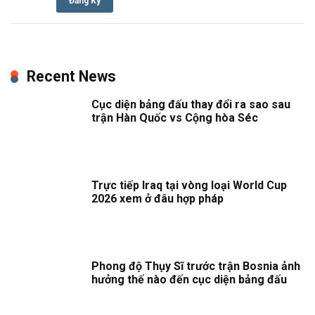
Đăng Ký
Recent News
Cục diện bảng đấu thay đổi ra sao sau
trận Hàn Quốc vs Cộng hòa Séc
Trực tiếp Iraq tại vòng loại World Cup
2026 xem ở đâu hợp pháp
Phong độ Thụy Sĩ trước trận Bosnia ảnh
hưởng thế nào đến cục diện bảng đấu