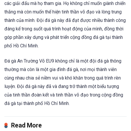
các giải đấu mà họ tham gia. Họ không chỉ muốn giành chiến
thắng mà còn muốn thể hiện tinh thần võ đạo và lòng trung
thành của mình. Đội đá gà này đã đạt được nhiều thành công
đáng kể trong suốt quá trình hoạt động của mình, đồng thời
góp phần xây dựng và phát triển cộng đồng đá gà tại thành
phố Hồ Chí Minh.
Đá gà An Trường Võ EU9 không chỉ là một đội đá gà thông
thường mà còn là một gia đình đá gà, nơi mọi thành viên
cùng nhau chia sẻ niềm vui và khó khăn trong quá trình rèn
luyện. Đội đá gà này đã và đang trở thành một biểu tượng
của tinh thần đoàn kết và tinh thần võ đạo trong cộng đồng
đá gà tại thành phố Hồ Chí Minh.
Read More