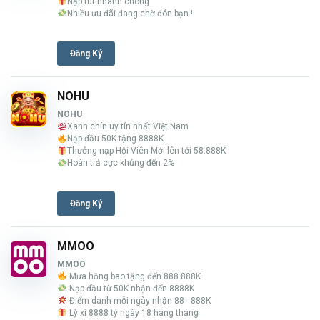
Nạp rút nhanh chóng
Nhiều ưu đãi đang chờ đón bạn !
Đăng Ký
NOHU
NOHU
Xanh chín uy tín nhất Việt Nam
Nạp đầu 50K tặng 8888K
Thưởng nạp Hội Viên Mới lên tới 58.888K
Hoàn trả cực khủng đến 2%
Đăng Ký
MMOO
MMOO
Mưa hồng bao tặng đến 888.888K
Nạp đầu từ 50K nhận đến 8888K
Điểm danh mỗi ngày nhận 88 - 888K
Lỳ xì 8888 tỷ ngày 18 hàng tháng