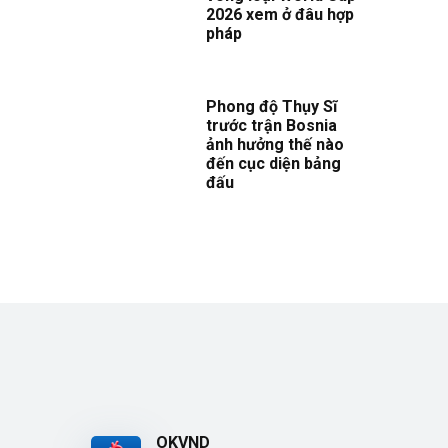
2026 xem ở đâu hợp
pháp
Phong độ Thụy Sĩ
trước trận Bosnia
ảnh hưởng thế nào
đến cục diện bảng
đấu
OKVND