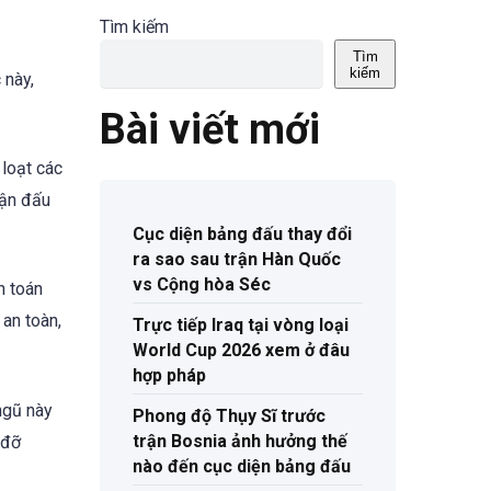
Tìm kiếm
Tìm
kiếm
 này,
Bài viết mới
loạt các
rận đấu
Cục diện bảng đấu thay đổi
ra sao sau trận Hàn Quốc
vs Cộng hòa Séc
h toán
 an toàn,
Trực tiếp Iraq tại vòng loại
World Cup 2026 xem ở đâu
hợp pháp
ngũ này
Phong độ Thụy Sĩ trước
trận Bosnia ảnh hưởng thế
 đỡ
nào đến cục diện bảng đấu