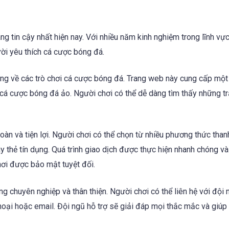
g tin cậy nhất hiện nay. Với nhiều năm kinh nghiệm trong lĩnh vực
ười yêu thích cá cược bóng đá.
ng về các trò chơi cá cược bóng đá. Trang web này cung cấp một 
ến cá cược bóng đá ảo. Người chơi có thể dễ dàng tìm thấy những t
oàn và tiện lợi. Người chơi có thể chọn từ nhiều phương thức than
 thẻ tín dụng. Quá trình giao dịch được thực hiện nhanh chóng và
hơi được bảo mật tuyệt đối.
g chuyên nghiệp và thân thiện. Người chơi có thể liên hệ với đội 
thoại hoặc email. Đội ngũ hỗ trợ sẽ giải đáp mọi thắc mắc và giúp