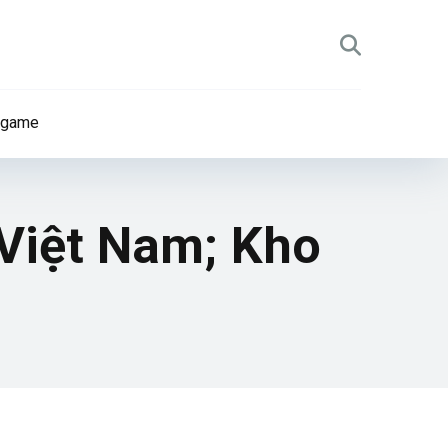
c game
 Việt Nam; Kho