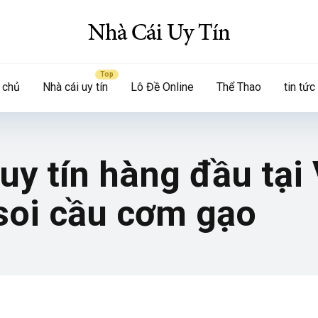
 chủ
Nhà cái uy tín
Lô Đề Online
Thể Thao
tin tứ
 uy tín hàng đầu tại
oi cầu cơm gạo