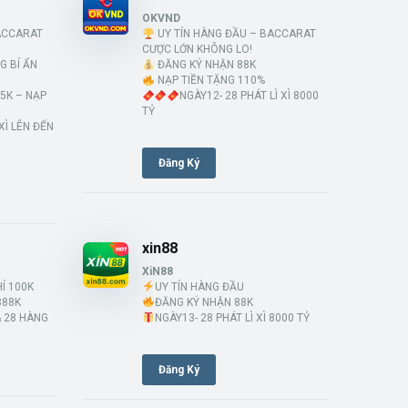
OKVND
ACCARAT
UY TÍN HÀNG ĐẦU – BACCARAT
CƯỢC LỚN KHÔNG LO!
G BÍ ẨN
ĐĂNG KÝ NHẬN 88K
NẠP TIỀN TẶNG 110%
5K – NẠP
NGÀY12- 28 PHÁT LÌ XÌ 8000
TỶ
XÌ LÊN ĐẾN
Đăng Ký
xin88
XiN88
Í 100K
UY TÍN HÀNG ĐẦU
888K
ĐĂNG KÝ NHẬN 88K
& 28 HÀNG
NGÀY13- 28 PHÁT LÌ XÌ 8000 TỶ
Đăng Ký