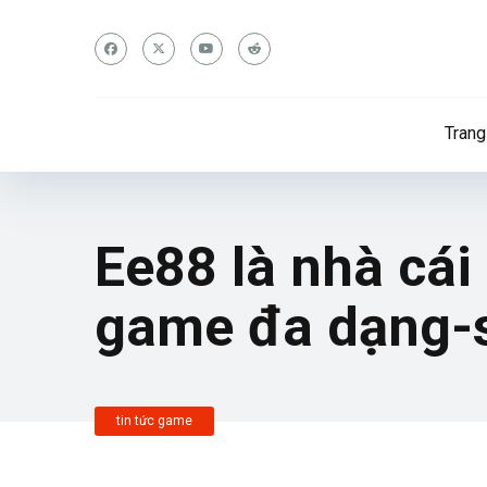
Trang
Ee88 là nhà cái
game đa dạng-s
tin tức game