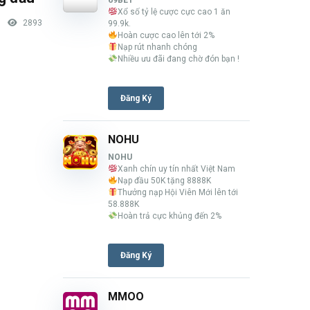
69BET
Xổ số tỷ lệ cược cực cao 1 ăn
2893
99.9k.
Hoàn cược cao lên tới 2%
Nạp rút nhanh chóng
Nhiều ưu đãi đang chờ đón bạn !
Đăng Ký
NOHU
NOHU
Xanh chín uy tín nhất Việt Nam
Nạp đầu 50K tặng 8888K
Thưởng nạp Hội Viên Mới lên tới
58.888K
Hoàn trả cực khủng đến 2%
Đăng Ký
MMOO