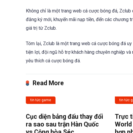
Không chỉ là một trang web cá cược bóng đá, Zclub 
đăng ký mới, khuyến mãi nạp tiền, đến các chương t
giá trị từ Zclub.
Tóm lại, Zclub là một trang web cá cược bóng đá uy t
tiện lợi, đội ngũ hỗ trợ khách hàng chuyên nghiệp v
yêu thích cá cược bóng đá.
Read More
tin tức game
tin tức
Cục diện bảng đấu thay đổi
Trực t
ra sao sau trận Hàn Quốc
World
vs Cộng hòa Séc
hợp p