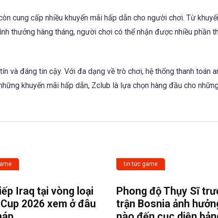
còn cung cấp nhiều khuyến mãi hấp dẫn cho người chơi. Từ khuyế
rình thưởng hàng tháng, người chơi có thể nhận được nhiều phần 
ín và đáng tin cậy. Với đa dạng về trò chơi, hệ thống thanh toán a
à những khuyến mãi hấp dẫn, Zclub là lựa chọn hàng đầu cho nhữn
 game
tin tức game
iếp Iraq tại vòng loại
Phong độ Thụy Sĩ trư
 Cup 2026 xem ở đâu
trận Bosnia ảnh hưởn
háp
nào đến cục diện bản