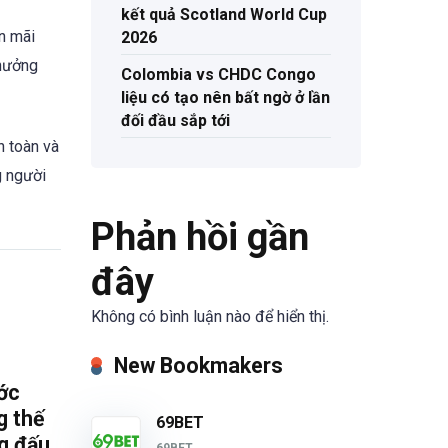
kết quả Scotland World Cup
n mãi
2026
thưởng
Colombia vs CHDC Congo
liệu có tạo nên bất ngờ ở lần
đối đầu sắp tới
n toàn và
g người
Phản hồi gần
đây
Không có bình luận nào để hiển thị.
New Bookmakers
ớc
g thế
69BET
g đấu