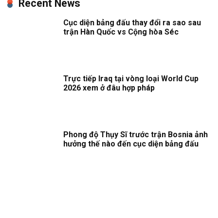
Recent News
Cục diện bảng đấu thay đổi ra sao sau
trận Hàn Quốc vs Cộng hòa Séc
Trực tiếp Iraq tại vòng loại World Cup
2026 xem ở đâu hợp pháp
Phong độ Thụy Sĩ trước trận Bosnia ảnh
hưởng thế nào đến cục diện bảng đấu