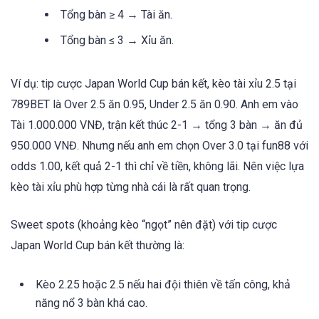
Tổng bàn ≥ 4 → Tài ăn.
Tổng bàn ≤ 3 → Xỉu ăn.
Ví dụ: tip cược Japan World Cup bán kết, kèo tài xỉu 2.5 tại
789BET là Over 2.5 ăn 0.95, Under 2.5 ăn 0.90. Anh em vào
Tài 1.000.000 VNĐ, trận kết thúc 2-1 → tổng 3 bàn → ăn đủ
950.000 VNĐ. Nhưng nếu anh em chọn Over 3.0 tại fun88 với
odds 1.00, kết quả 2-1 thì chỉ về tiền, không lãi. Nên việc lựa
kèo tài xỉu phù hợp từng nhà cái là rất quan trọng.
Sweet spots (khoảng kèo “ngọt” nên đặt) với tip cược
Japan World Cup bán kết thường là:
Kèo 2.25 hoặc 2.5 nếu hai đội thiên về tấn công, khả
năng nổ 3 bàn khá cao.