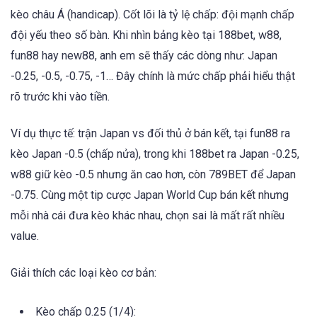
kèo châu Á (handicap). Cốt lõi là tỷ lệ chấp: đội mạnh chấp
đội yếu theo số bàn. Khi nhìn bảng kèo tại 188bet, w88,
fun88 hay new88, anh em sẽ thấy các dòng như: Japan
-0.25, -0.5, -0.75, -1… Đây chính là mức chấp phải hiểu thật
rõ trước khi vào tiền.
Ví dụ thực tế: trận Japan vs đối thủ ở bán kết, tại fun88 ra
kèo Japan -0.5 (chấp nửa), trong khi 188bet ra Japan -0.25,
w88 giữ kèo -0.5 nhưng ăn cao hơn, còn 789BET để Japan
-0.75. Cùng một tip cược Japan World Cup bán kết nhưng
mỗi nhà cái đưa kèo khác nhau, chọn sai là mất rất nhiều
value.
Giải thích các loại kèo cơ bản:
Kèo chấp 0.25 (1/4):