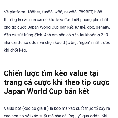
Về platform: 188bet, fun88, w88, new88, 789BET, hi88
thường là các nhà cái có kho kèo đặc biệt phong phú nhất
cho tip cược Japan World Cup bán kết, từ thẻ, góc, penalty,
đến cú sút trúng đích. Anh em nên có sẵn tài khoản ở 2–3
nhà cái để so odds và chọn kèo đặc biệt “ngon” nhất trước
khi chốt kèo.
Chiến lược tìm kèo value tại
trang cá cược khi theo tip cược
Japan World Cup bán kết
Value bet (kèo có giá trị) là kèo mà xác suất thực tế xảy ra
cao hơn so với xác suất mà nhà cái “ngụ ý” qua odds. Khi