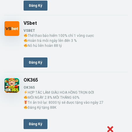
Đăng Ký
VSbet
VSBET
Thể thao bảo hiểm 100% chỉ 1 vòng cược
Hoàn trả mỗi ngày lên đến 3 %
Nỗ hủ liên hoàn 88 tỷ
Đăng Ký
OK365
OK365
HỢP TÁC LÀM GIÀU HOA HỒNG TRỌN ĐỜI
MỖI NGÀY 2.8% MỖI THÁNG 60%
Tri ân trở lại: 8000 tỷ sẽ được tặng vào ngày 27
Đăng Ký tặng 88K
Đăng Ký