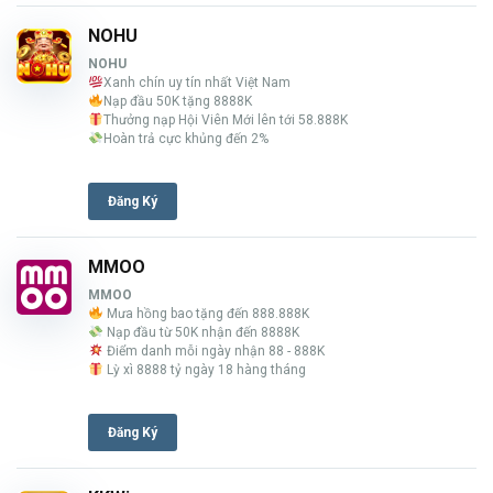
NOHU
NOHU
Xanh chín uy tín nhất Việt Nam
Nạp đầu 50K tặng 8888K
Thưởng nạp Hội Viên Mới lên tới 58.888K
Hoàn trả cực khủng đến 2%
Đăng Ký
MMOO
MMOO
Mưa hồng bao tặng đến 888.888K
Nạp đầu từ 50K nhận đến 8888K
Điểm danh mỗi ngày nhận 88 - 888K
Lỳ xì 8888 tỷ ngày 18 hàng tháng
Đăng Ký