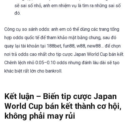
sẽ sai số nhỏ, anh em nhiệm vụ là tìm ra những sai số
đó.
Công cụ so sánh odds: anh em có thể dùng các trang tổng
hợp odds quốc tế để tham khảo mặt bằng chung, sau đó
quay lại tài khoản tại 188bet, fun88, w88, new88… để chọn
nơi trả odds cao nhất cho tip cược Japan World Cup bán kết.
Chênh lệch nhỏ 0.05–0.10 odds nhưng đánh lâu dài sẽ tạo
khác biệt rất lớn cho bankroll.
Kết luận – Biến tip cược Japan
World Cup bán kết thành cơ hội,
không phải may rủi