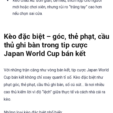
Kèo châu Âu: đơn giản, dễ hiểu, thích hợp cho người
mới hoặc chơi xiên, nhưng rủi ro “trắng tay” cao hơn
nếu chọn sai cửa.
Kèo đặc biệt – góc, thẻ phạt, cầu
thủ ghi bàn trong tip cược
Japan World Cup bán kết
Với những trận căng như vòng bán kết, tip cược Japan World
Cup bán kết không chỉ xoay quanh tỉ số. Kèo đặc biệt như
phạt góc, thẻ phạt, cầu thủ ghi bàn, số cú sút… là nơi nhiều
cao thủ kiếm lời vì độ “lệch” giữa thực tế và cách nhà cái ra
kèo.
Những loại kèo đặc biệt phổ biến: