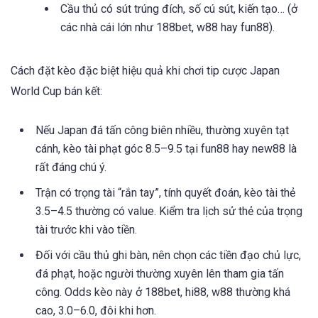
Cầu thủ có sút trúng đích, số cú sút, kiến tạo… (ở
các nhà cái lớn như 188bet, w88 hay fun88).
Cách đặt kèo đặc biệt hiệu quả khi chơi tip cược Japan
World Cup bán kết:
Nếu Japan đá tấn công biên nhiều, thường xuyên tạt
cánh, kèo tài phạt góc 8.5–9.5 tại fun88 hay new88 là
rất đáng chú ý.
Trận có trọng tài “rắn tay”, tính quyết đoán, kèo tài thẻ
3.5–4.5 thường có value. Kiểm tra lịch sử thẻ của trọng
tài trước khi vào tiền.
Đối với cầu thủ ghi bàn, nên chọn các tiền đạo chủ lực,
đá phạt, hoặc người thường xuyên lên tham gia tấn
công. Odds kèo này ở 188bet, hi88, w88 thường khá
cao, 3.0–6.0, đôi khi hơn.