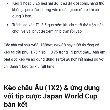
Kèo 3 hoặc 3.25 nếu hai đội đều đá đôi công, hàng thủ
không quá chắc, nhưng vẫn muốn giảm rủi ro khi có
đúng 3 bàn.
Tránh lao vào Tài 3.5 quá sớm khi chưa rõ thế trận; nên
chờ live vài phút để xem nhịp trận rồi vào.
Các nhà cái như w88, 188bet, new88 hay hi88 thường có
kèo tài xỉu phụ: 1.75 hiệp 1, 0.75 trong 15 phút đầu… Anh em
biết đọc kèo và áp dụng đúng sẽ tối ưu hơn rất nhiều so với
chỉ đánh 1 kèo tài xỉu full time.
Kèo châu Âu (1X2) & ứng dụng
với tip cược Japan World Cup
bán kết