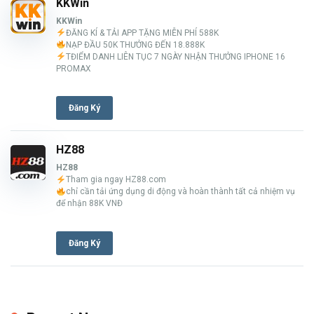
KKWin
KKWin
ĐĂNG KÍ & TẢI APP TẶNG MIỄN PHÍ 588K
NẠP ĐẦU 50K THƯỞNG ĐẾN 18.888K
TĐIỂM DANH LIÊN TỤC 7 NGÀY NHẬN THƯỞNG IPHONE 16
PROMAX
Đăng Ký
HZ88
HZ88
Tham gia ngay HZ88.com
chỉ cần tải ứng dụng di động và hoàn thành tất cả nhiệm vụ
để nhận 88K VNĐ
Đăng Ký