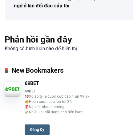
ngờ ở lần đối đầu sắp tới
Phản hồi gần đây
Không có bình luận nào để hiển thị.
New Bookmakers
69BET
69BET
Xổ số tỷ lệ cược cực cao 1 ăn 99.9k.
Hoàn cược cao lên tới 2%
Nạp rút nhanh chóng
Nhiều ưu đãi đang chờ đón bạn !
Đăng Ký