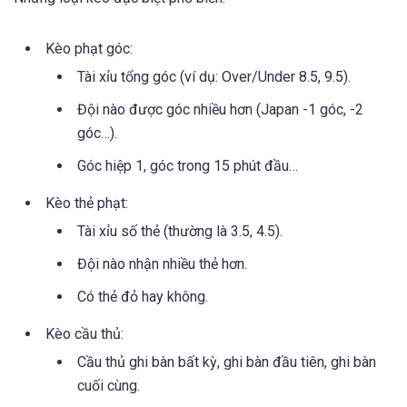
Kèo phạt góc:
Tài xỉu tổng góc (ví dụ: Over/Under 8.5, 9.5).
Đội nào được góc nhiều hơn (Japan -1 góc, -2
góc…).
Góc hiệp 1, góc trong 15 phút đầu…
Kèo thẻ phạt:
Tài xỉu số thẻ (thường là 3.5, 4.5).
Đội nào nhận nhiều thẻ hơn.
Có thẻ đỏ hay không.
Kèo cầu thủ:
Cầu thủ ghi bàn bất kỳ, ghi bàn đầu tiên, ghi bàn
cuối cùng.