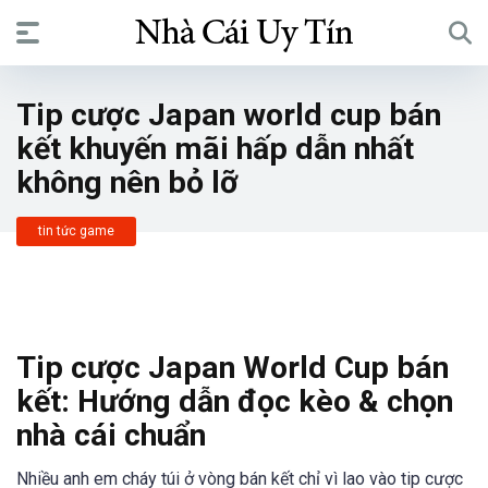
Tip cược Japan world cup bán
kết khuyến mãi hấp dẫn nhất
không nên bỏ lỡ
tin tức game
Tip cược Japan World Cup bán
kết: Hướng dẫn đọc kèo & chọn
nhà cái chuẩn
Nhiều anh em cháy túi ở vòng bán kết chỉ vì lao vào tip cược