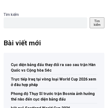
Tìm kiếm
Tìm
kiếm
Bài viết mới
Cục diện bảng đấu thay đổi ra sao sau trận Hàn
Quốc vs Cộng hòa Séc
Trực tiếp Iraq tại vòng loại World Cup 2026 xem
ở đâu hợp pháp
Phong độ Thụy Sĩ trước trận Bosnia ảnh hưởng
thế nào đến cục diện bảng đấu