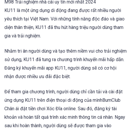
M98 Trải nghiệm nhà cái uy tín mới nhất 2024
KU11 là một ứng dụng di động đang được rất nhiều người
yêu thích tại Việt Nam. Với những tính năng độc đáo và giao
diện thân thiện, KU11 đã thu hút hàng triệu người dùng tham
gia và trải nghiệm.
Nhằm tri ân người dùng và tạo thêm niềm vui cho trải nghiệm
sử dụng, KU11 đã tung ra chương trình khuyến mãi hấp dẫn.
Đăng ký khuyến mãi app KU11, người dùng sẽ có cơ hội
nhận được nhiều ưu đãi đặc biệt.
Để tham gia chương trình, người dùng chỉ cần tải và cài đặt
ứng dụng KU11 trên điện thoại di động của mìnhBumClub
Chân ái đặt tiền chơi Xóc Đĩa online. Sau đó, đăng ký tài
khoản và hoàn tất quá trình xác minh thông tin cá nhân. Ngay
sau khi hoàn thành, người dùng sẽ được tham gia vào