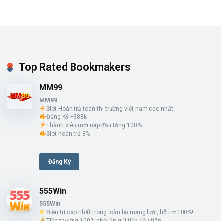
Top Rated Bookmakers
MM99
MM99
Slot Hoàn trả toàn thị trường việt nam cao nhất
Đăng Ký +388k
Thành viên mới nạp đầu tặng 100%
Slot hoàn trả 3%
Đăng Ký
555Win
555Win
Điều trị cao nhất trong toàn bộ mạng lưới, hỗ trợ 100%!
Tiền thưởng 100% cho lần gửi tiền đầu tiên