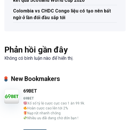
kết quả Scotland World Cup 2026
Colombia vs CHDC Congo liệu có tạo nên bất
ngờ ở lần đối đầu sắp tới
Phản hồi gần đây
Không có bình luận nào để hiển thị.
New Bookmakers
69BET
69BET
Xổ số tỷ lệ cược cực cao 1 ăn 99.9k.
Hoàn cược cao lên tới 2%
Nạp rút nhanh chóng
Nhiều ưu đãi đang chờ đón bạn !