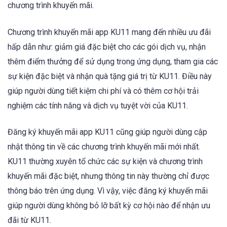
chương trình khuyến mãi.
Chương trình khuyến mãi app KU11 mang đến nhiều ưu đãi
hấp dẫn như: giảm giá đặc biệt cho các gói dịch vụ, nhận
thêm điểm thưởng để sử dụng trong ứng dụng, tham gia các
sự kiện đặc biệt và nhận quà tặng giá trị từ KU11. Điều này
giúp người dùng tiết kiệm chi phí và có thêm cơ hội trải
nghiệm các tính năng và dịch vụ tuyệt vời của KU11.
Đăng ký khuyến mãi app KU11 cũng giúp người dùng cập
nhật thông tin về các chương trình khuyến mãi mới nhất.
KU11 thường xuyên tổ chức các sự kiện và chương trình
khuyến mãi đặc biệt, nhưng thông tin này thường chỉ được
thông báo trên ứng dụng. Vì vậy, việc đăng ký khuyến mãi
giúp người dùng không bỏ lỡ bất kỳ cơ hội nào để nhận ưu
đãi từ KU11.