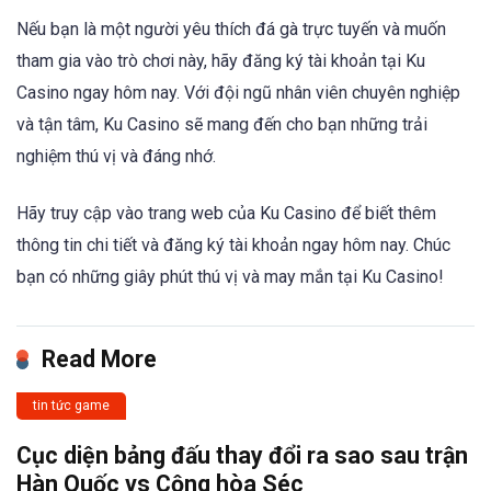
Nếu bạn là một người yêu thích đá gà trực tuyến và muốn
tham gia vào trò chơi này, hãy đăng ký tài khoản tại Ku
Casino ngay hôm nay. Với đội ngũ nhân viên chuyên nghiệp
và tận tâm, Ku Casino sẽ mang đến cho bạn những trải
nghiệm thú vị và đáng nhớ.
Hãy truy cập vào trang web của Ku Casino để biết thêm
thông tin chi tiết và đăng ký tài khoản ngay hôm nay. Chúc
bạn có những giây phút thú vị và may mắn tại Ku Casino!
Read More
tin tức game
Cục diện bảng đấu thay đổi ra sao sau trận
Hàn Quốc vs Cộng hòa Séc