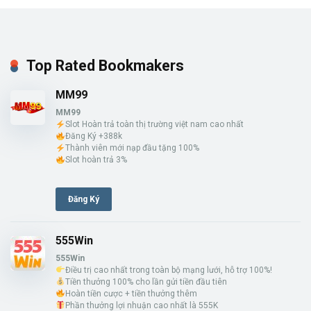
Top Rated Bookmakers
MM99
MM99
Slot Hoàn trả toàn thị trường việt nam cao nhất
Đăng Ký +388k
Thành viên mới nạp đầu tặng 100%
Slot hoàn trả 3%
Đăng Ký
555Win
555Win
Điều trị cao nhất trong toàn bộ mạng lưới, hỗ trợ 100%!
Tiền thưởng 100% cho lần gửi tiền đầu tiên
Hoàn tiền cược + tiền thưởng thêm
Phần thưởng lợi nhuận cao nhất là 555K