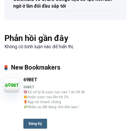
ngờ ở lần đối đầu sắp tới
Phản hồi gần đây
Không có bình luận nào để hiển thị.
New Bookmakers
69BET
69BET
Xổ số tỷ lệ cược cực cao 1 ăn 99.9k.
Hoàn cược cao lên tới 2%
Nạp rút nhanh chóng
Nhiều ưu đãi đang chờ đón bạn !
Đăng Ký