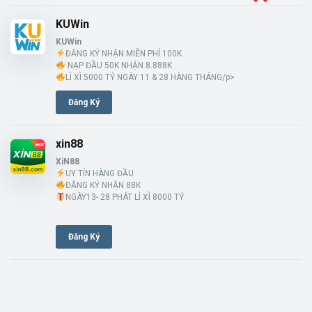
KUWin
KUWin
ĐĂNG KÝ NHẬN MIỄN PHÍ 100K
NẠP ĐẦU 50K NHẬN 8.888K
LÌ XÌ 5000 TỶ NGÀY 11 & 28 HÀNG THÁNG/p>
Đăng Ký
xin88
XiN88
UY TÍN HÀNG ĐẦU
ĐĂNG KÝ NHẬN 88K
NGÀY13- 28 PHÁT LÌ XÌ 8000 TỶ
Đăng Ký