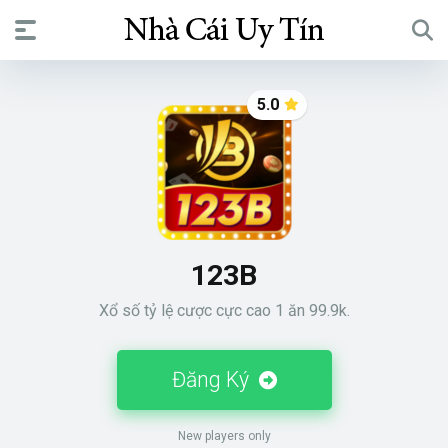
5.0
123B
Xổ số tỷ lệ cược cực cao 1 ăn 99.9k.
Đăng Ký
New players only