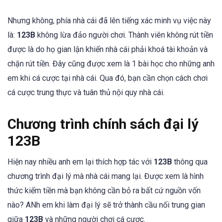
Nhưng không, phía nhà cái đã lên tiếng xác minh vụ việc này
là:
123B
không lừa đảo người chơi. Thành viên không rút tiền
được là do họ gian lận khiến nhà cái phải khoá tài khoản và
chặn rút tiền. Đây cũng được xem là 1 bài học cho những anh
em khi cá cược tại nhà cái. Qua đó, bạn cần chọn cách chơi
cá cược trung thực và tuân thủ nội quy nhà cái.
Chương trình chính sách đại lý
123B
Hiện nay nhiều anh em lại thích hợp tác với
123B
thông qua
chương trình đại lý mà nhà cái mang lại. Được xem là hình
thức kiếm tiền mà bạn không cần bỏ ra bất cứ nguồn vốn
nào? ANh em khi làm đại lý sẽ trở thành cầu nối trung gian
giữa
123B
và những người chơi cá cược.