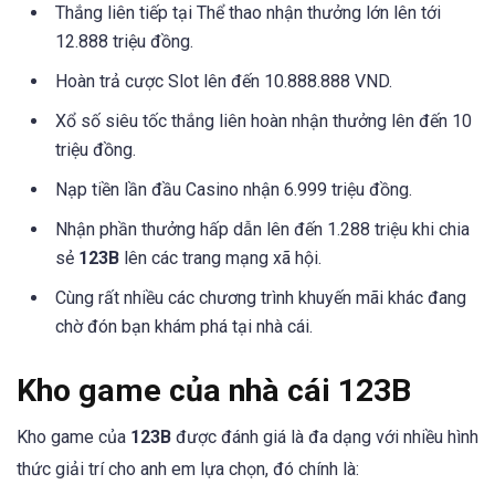
Thắng liên tiếp tại Thể thao nhận thưởng lớn lên tới
12.888 triệu đồng.
Hoàn trả cược Slot lên đến 10.888.888 VND.
Xổ số siêu tốc thắng liên hoàn nhận thưởng lên đến 10
triệu đồng.
Nạp tiền lần đầu Casino nhận 6.999 triệu đồng.
Nhận phần thưởng hấp dẫn lên đến 1.288 triệu khi chia
sẻ
123B
lên các trang mạng xã hội.
Cùng rất nhiều các chương trình khuyến mãi khác đang
chờ đón bạn khám phá tại nhà cái.
Kho game của nhà cái 123B
Kho game của
123B
được đánh giá là đa dạng với nhiều hình
thức giải trí cho anh em lựa chọn, đó chính là: