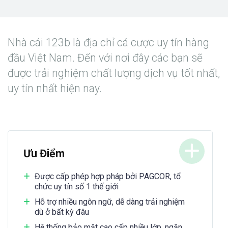
Nhà cái 123b là địa chỉ cá cược uy tín hàng
đầu Việt Nam. Đến với nơi đây các bạn sẽ
được trải nghiệm chất lượng dịch vụ tốt nhất,
uy tín nhất hiện nay.
Ưu Điểm
Được cấp phép hợp pháp bởi PAGCOR, tổ
chức uy tín số 1 thế giới
Hỗ trợ nhiều ngôn ngữ, dễ dàng trải nghiệm
dù ở bất kỳ đâu
Hệ thống bảo mật cao cấp nhiều lớp, ngăn