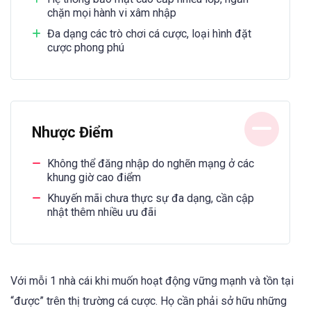
chặn mọi hành vi xâm nhập
Đa dạng các trò chơi cá cược, loại hình đặt
cược phong phú
Nhược Điểm
Không thể đăng nhập do nghẽn mạng ở các
khung giờ cao điểm
Khuyến mãi chưa thực sự đa dạng, cần cập
nhật thêm nhiều ưu đãi
Với mỗi 1 nhà cái khi muốn hoạt động vững mạnh và tồn tại
“được” trên thị trường cá cược. Họ cần phải sở hữu những