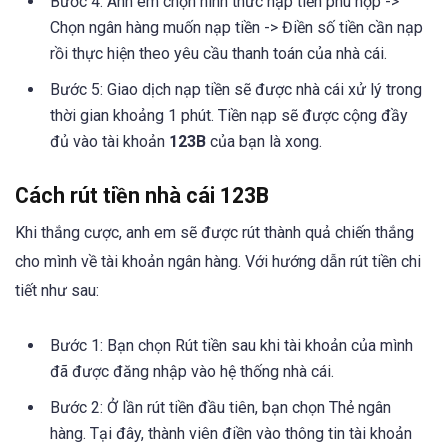
Bước 4: Anh em chọn hình thức nạp tiền phù hợp ->
Chọn ngân hàng muốn nạp tiền -> Điền số tiền cần nạp
rồi thực hiện theo yêu cầu thanh toán của nhà cái.
Bước 5: Giao dịch nạp tiền sẽ được nhà cái xử lý trong
thời gian khoảng 1 phút. Tiền nạp sẽ được cộng đầy
đủ vào tài khoản
123B
của bạn là xong.
Cách rút tiền nhà cái 123B
Khi thắng cược, anh em sẽ được rút thành quả chiến thắng
cho mình về tài khoản ngân hàng. Với hướng dẫn rút tiền chi
tiết như sau:
Bước 1: Bạn chọn Rút tiền sau khi tài khoản của mình
đã được đăng nhập vào hệ thống nhà cái.
Bước 2: Ở lần rút tiền đầu tiên, bạn chọn Thẻ ngân
hàng. Tại đây, thành viên điền vào thông tin tài khoản