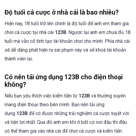
Độ tuổi cá cược ở nhà cái là bao nhiêu?
Hiện nay, 18 tuổi trở lên chính là độ tuổi để anh em tham gia
chơi cá cược tại nhà cái
123B
. Ngược lại anh em chưa đủ 18
tuổi mà vẫn cố tình tạo tài khoản chơi cho mình. Phía nhà cái
sẽ dễ dàng phát hiện ra sai phạm này và sẽ khoá tài khoản
thành viên lại.
Có nên tải ứng dụng 123B cho điện thoại
không?
Nếu bạn yêu thích việc kiếm tiền từ
123B
và thường xuyên
mang điện thoại theo bên mình. Bạn nên tải ứng
dụng
123B
để có được những trải nghiệm cá cược tuyệt vời
và tiện lợi nhất. Qua đó anh em khi ở bất cứ nơi đâu thì đều
có thể tham gia vào nhà cái để chơi cá cược và kiếm tiền.