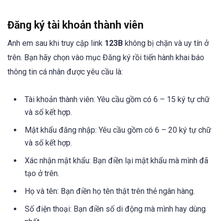
Đăng ký tài khoản thành viên
Anh em sau khi truy cập link
123B
không bị chặn và uy tín ở
trên. Bạn hãy chọn vào mục Đăng ký rồi tiến hành khai báo
thông tin cá nhân được yêu cầu là:
Tài khoản thành viên: Yêu cầu gồm có 6 – 15 ký tự chữ
và số kết hợp.
Mật khẩu đăng nhập: Yêu cầu gồm có 6 – 20 ký tự chữ
và số kết hợp.
Xác nhận mật khẩu: Bạn điền lại mật khẩu mà mình đã
tạo ở trên.
Họ và tên: Bạn điền họ tên thật trên thẻ ngân hàng.
Số điện thoại: Bạn điền số di động mà mình hay dùng