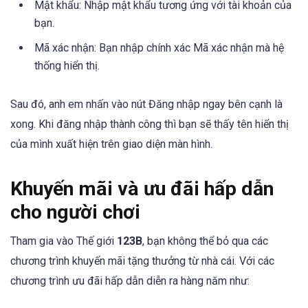
Mật khẩu: Nhập mật khẩu tương ứng với tài khoản của
bạn.
Mã xác nhận: Bạn nhập chính xác Mã xác nhận mà hệ
thống hiển thị.
Sau đó, anh em nhấn vào nút Đăng nhập ngay bên cạnh là
xong. Khi đăng nhập thành công thì bạn sẽ thấy tên hiển thị
của mình xuất hiện trên giao diện màn hình.
Khuyến mãi và ưu đãi hấp dẫn
cho người chơi
Tham gia vào Thế giới
123B
, bạn không thể bỏ qua các
chương trình khuyến mãi tặng thưởng từ nhà cái. Với các
chương trình ưu đãi hấp dẫn diễn ra hàng năm như: