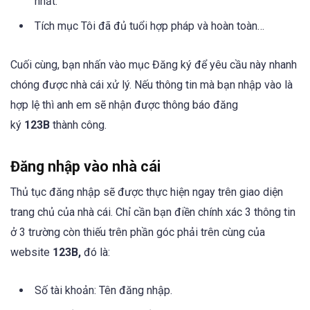
nhất.
Tích mục Tôi đã đủ tuổi hợp pháp và hoàn toàn…
Cuối cùng, bạn nhấn vào mục Đăng ký để yêu cầu này nhanh
chóng được nhà cái xử lý. Nếu thông tin mà bạn nhập vào là
hợp lệ thì anh em sẽ nhận được thông báo đăng
ký
123B
thành công.
Đăng nhập vào nhà cái
Thủ tục đăng nhập sẽ được thực hiện ngay trên giao diện
trang chủ của nhà cái. Chỉ cần bạn điền chính xác 3 thông tin
ở 3 trường còn thiếu trên phần góc phải trên cùng của
website
123B,
đó là:
Số tài khoản: Tên đăng nhập.