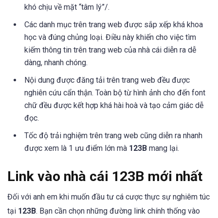
khó chịu về mặt “tâm lý”/.
Các danh mục trên trang web được sắp xếp khá khoa
học và đúng chủng loại. Điều này khiến cho việc tìm
kiếm thông tin trên trang web của nhà cái diễn ra dễ
dàng, nhanh chóng.
Nội dung được đăng tải trên trang web đều được
nghiên cứu cẩn thận. Toàn bộ từ hình ảnh cho đến font
chữ đều được kết hợp khá hài hoà và tạo cảm giác dễ
đọc.
Tốc độ trải nghiệm trên trang web cũng diễn ra nhanh
được xem là 1 ưu điểm lớn mà
123B
mang lại.
Link vào nhà cái 123B mới nhất
Đối với anh em khi muốn đầu tư cá cược thực sự nghiêm túc
tại
123B
. Bạn cần chọn những đường link chính thống vào