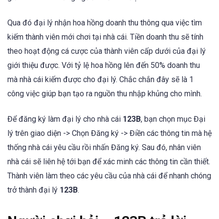
Qua đó đại lý nhận hoa hồng doanh thu thông qua việc tìm
kiếm thành viên mới chơi tại nhà cái. Tiền doanh thu sẽ tính
theo hoạt động cá cược của thành viên cấp dưới của đại lý
giới thiệu được. Với tỷ lệ hoa hồng lên đến 50% doanh thu
mà nhà cái kiếm được cho đại lý. Chắc chắn đây sẽ là 1
công việc giúp bạn tạo ra nguồn thu nhập khủng cho mình.
Để đăng ký làm đại lý cho nhà cái
123B
, bạn chọn mục Đại
lý trên giao diện -> Chọn Đăng ký -> Điền các thông tin mà hệ
thống nhà cái yêu cầu rồi nhấn Đăng ký. Sau đó, nhân viên
nhà cái sẽ liên hệ tới bạn để xác minh các thông tin cần thiết.
Thành viên làm theo các yêu cầu của nhà cái để nhanh chóng
trở thành đại lý
123B
.