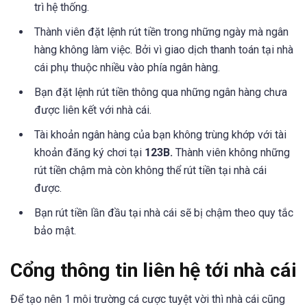
trì hệ thống.
Thành viên đặt lệnh rút tiền trong những ngày mà ngân
hàng không làm việc. Bởi vì giao dịch thanh toán tại nhà
cái phụ thuộc nhiều vào phía ngân hàng.
Bạn đặt lệnh rút tiền thông qua những ngân hàng chưa
được liên kết với nhà cái.
Tài khoản ngân hàng của bạn không trùng khớp với tài
khoản đăng ký chơi tại
123B.
Thành viên không những
rút tiền chậm mà còn không thể rút tiền tại nhà cái
được.
Bạn rút tiền lần đầu tại nhà cái sẽ bị chậm theo quy tắc
bảo mật.
Cổng thông tin liên hệ tới nhà cái
Để tạo nên 1 môi trường cá cược tuyệt vời thì nhà cái cũng