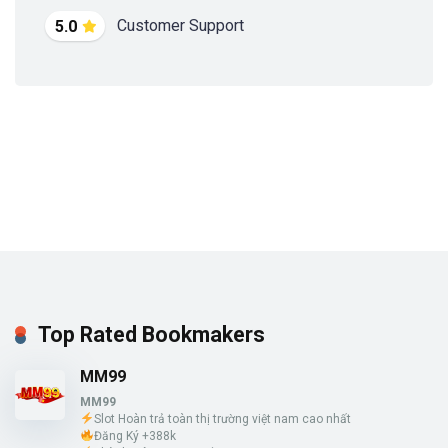
Customer Support
5.0
Top Rated Bookmakers
MM99
MM99
Slot Hoàn trả toàn thị trường việt nam cao nhất
Đăng Ký +388k