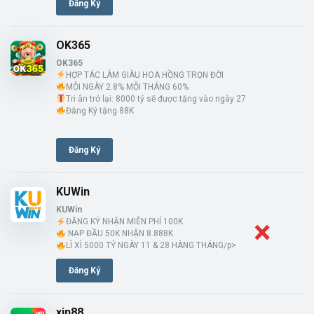
Đăng Ký
OK365
OK365
HỢP TÁC LÀM GIÀU HOA HỒNG TRỌN ĐỜI
MỖI NGÀY 2.8% MỖI THÁNG 60%
Tri ân trở lại: 8000 tỷ sẽ được tặng vào ngày 27
Đăng Ký tặng 88K
Đăng Ký
KUWin
KUWin
ĐĂNG KÝ NHẬN MIỄN PHÍ 100K
NẠP ĐẦU 50K NHẬN 8.888K
LÌ XÌ 5000 TỶ NGÀY 11 & 28 HÀNG THÁNG/p>
Đăng Ký
xin88