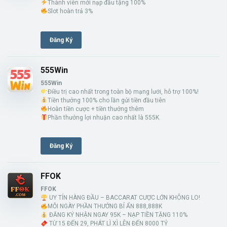
Thành viên mới nạp đầu tặng 100%
Slot hoàn trả 3%
Đăng Ký
555Win
555Win
Điều trị cao nhất trong toàn bộ mạng lưới, hỗ trợ 100%!
Tiền thưởng 100% cho lần gửi tiền đầu tiên
Hoàn tiền cược + tiền thưởng thêm
Phần thưởng lợi nhuận cao nhất là 555K
Đăng Ký
FFOK
FFOK
UY TÍN HÀNG ĐẦU – BACCARAT CƯỢC LỚN KHÔNG LO!
MỖI NGÀY PHẦN THƯỞNG BÍ ẨN 888,888K
ĐĂNG KÝ NHẬN NGAY 95K – NẠP TIỀN TẶNG 110%
TỪ 15 ĐẾN 29, PHÁT LÌ XÌ LÊN ĐẾN 8000 TỶ