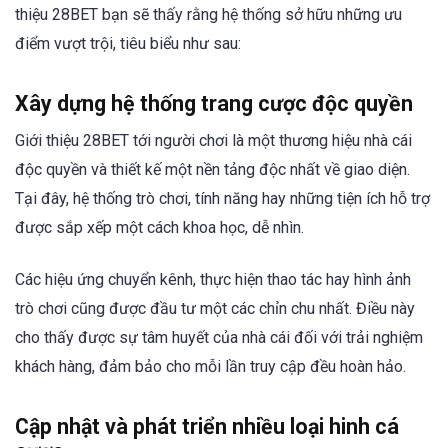
thiệu 28BET bạn sẽ thấy rằng hệ thống sở hữu những ưu
điểm vượt trội, tiêu biểu như sau:
Xây dựng hệ thống trang cược độc quyền
Giới thiệu 28BET tới người chơi là một thương hiệu nhà cái
độc quyền và thiết kế một nền tảng độc nhất về giao diện.
Tại đây, hệ thống trò chơi, tính năng hay những tiện ích hỗ trợ
được sắp xếp một cách khoa học, dễ nhìn.
Các hiệu ứng chuyển kênh, thực hiện thao tác hay hình ảnh
trò chơi cũng được đầu tư một các chỉn chu nhất. Điều này
cho thấy được sự tâm huyết của nhà cái đối với trải nghiệm
khách hàng, đảm bảo cho mỗi lần truy cập đều hoàn hảo.
Cập nhật và phát triển nhiều loại hinh cá