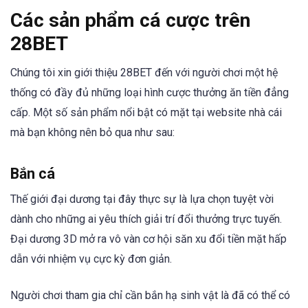
Các sản phẩm cá cược trên
28BET
Chúng tôi xin giới thiệu 28BET đến với người chơi một hệ
thống có đầy đủ những loại hình cược thưởng ăn tiền đẳng
cấp. Một số sản phẩm nổi bật có mặt tại website nhà cái
mà bạn không nên bỏ qua như sau:
Bắn cá
Thế giới đại dương tại đây thực sự là lựa chọn tuyệt vời
dành cho những ai yêu thích giải trí đổi thưởng trực tuyến.
Đại dương 3D mở ra vô vàn cơ hội săn xu đổi tiền mặt hấp
dẫn với nhiệm vụ cực kỳ đơn giản.
Người chơi tham gia chỉ cần bắn hạ sinh vật là đã có thể có