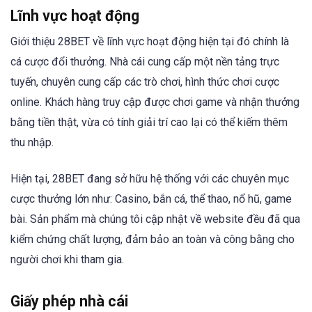
Lĩnh vực hoạt động
Giới thiệu 28BET về lĩnh vực hoạt động hiện tại đó chính là
cá cược đổi thưởng. Nhà cái cung cấp một nền tảng trực
tuyến, chuyên cung cấp các trò chơi, hình thức chơi cược
online. Khách hàng truy cập được chơi game và nhận thưởng
bằng tiền thật, vừa có tính giải trí cao lại có thể kiếm thêm
thu nhập.
Hiện tại, 28BET đang sở hữu hệ thống với các chuyên mục
cược thưởng lớn như: Casino, bắn cá, thể thao, nổ hũ, game
bài. Sản phẩm mà chúng tôi cập nhật về website đều đã qua
kiểm chứng chất lượng, đảm bảo an toàn và công bằng cho
người chơi khi tham gia.
Giấy phép nhà cái