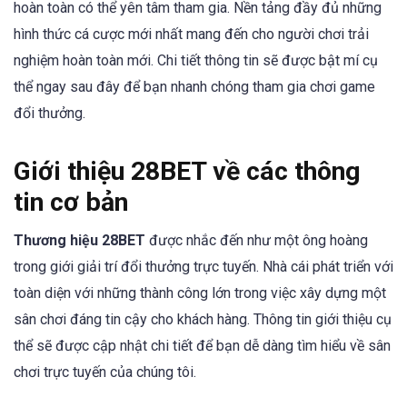
hoàn toàn có thể yên tâm tham gia. Nền tảng đầy đủ những
hình thức cá cược mới nhất mang đến cho người chơi trải
nghiệm hoàn toàn mới. Chi tiết thông tin sẽ được bật mí cụ
thể ngay sau đây để bạn nhanh chóng tham gia chơi game
đổi thưởng.
Giới thiệu 28BET về các thông
tin cơ bản
Thương hiệu 28BET
được nhắc đến như một ông hoàng
trong giới giải trí đổi thưởng trực tuyến. Nhà cái phát triển với
toàn diện với những thành công lớn trong việc xây dựng một
sân chơi đáng tin cậy cho khách hàng. Thông tin giới thiệu cụ
thể sẽ được cập nhật chi tiết để bạn dễ dàng tìm hiểu về sân
chơi trực tuyến của chúng tôi.