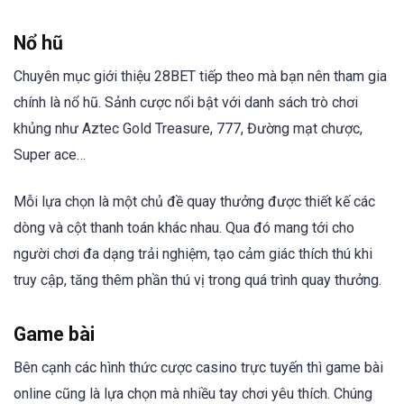
Nổ hũ
Chuyên mục giới thiệu 28BET tiếp theo mà bạn nên tham gia
chính là nổ hũ. Sảnh cược nổi bật với danh sách trò chơi
khủng như Aztec Gold Treasure, 777, Đường mạt chược,
Super ace…
Mỗi lựa chọn là một chủ đề quay thưởng được thiết kế các
dòng và cột thanh toán khác nhau. Qua đó mang tới cho
người chơi đa dạng trải nghiệm, tạo cảm giác thích thú khi
truy cập, tăng thêm phần thú vị trong quá trình quay thưởng.
Game bài
Bên cạnh các hình thức cược casino trực tuyến thì game bài
online cũng là lựa chọn mà nhiều tay chơi yêu thích. Chúng