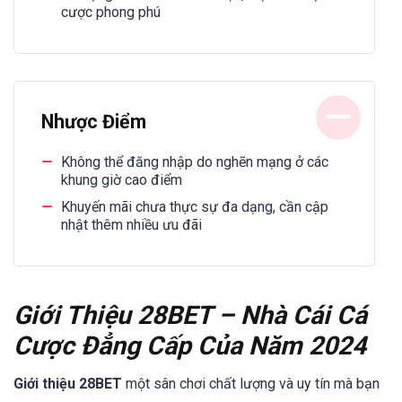
cược phong phú
Nhược Điểm
Không thể đăng nhập do nghẽn mạng ở các
khung giờ cao điểm
Khuyến mãi chưa thực sự đa dạng, cần cập
nhật thêm nhiều ưu đãi
Giới Thiệu 28BET – Nhà Cái Cá
Cược Đẳng Cấp Của Năm 2024
Giới thiệu 28BET
một sân chơi chất lượng và uy tín mà bạn