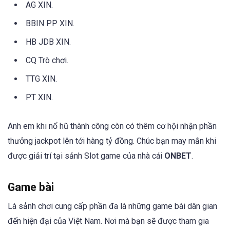
AG XIN.
BBIN PP XIN.
HB JDB XIN.
CQ Trò chơi.
TTG XIN.
PT XIN.
Anh em khi nổ hũ thành công còn có thêm cơ hội nhận phần
thưởng jackpot lên tới hàng tỷ đồng. Chúc bạn may mắn khi
được giải trí tại sảnh Slot game của nhà cái
ONBET
.
Game bài
Là sảnh chơi cung cấp phần đa là những game bài dân gian
đến hiện đại của Việt Nam. Nơi mà bạn sẽ được tham gia