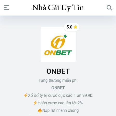
5.0
ONBET
Tặng thưởng miễn phí
ONBET
Xổ số tỷ lệ cược cực cao 1 ăn 99.9k.
Hoàn cược cao lên tới 2%
Nạp rút nhanh chóng