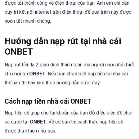
được tải thành công về điện thoại của bạn. Anh em chỉ cần
duy trì kết nối internet trên điện thoại để quá trình này được
hoàn tất nhanh chóng.
Hướng dẫn nạp rút tại nhà cái
ONBET
Nạp rút tiền là 2 giao dịch thanh toán mà người chơi phải biết
khi chơi tại
ONBET
. Nếu bạn chưa biết nạp tiền tại nhà cái
thế nào thì hãy làm theo hướng dẫn dưới đây:
Cách nạp tiền nhà cái ONBET
Nạp tiền sẽ giúp cho tài khoản của bạn đủ điều kiện để chơi
cá cược tại
ONBET
. Về cơ bản thì cách thức nạp tiền sẽ
được thực hiện như sau: