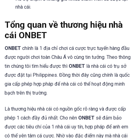
nhà cái.
Tổng quan về thương hiệu nhà
cái ONBET
ONBET
chính là 1 địa chỉ chơi cá cược trực tuyến hàng đầu
được người chơi toàn Châu Á vô cùng tin tưởng. Theo thông
tin chúng tôi tìm hiểu được thì
ONBET
là nhà cái có trụ sở
được đặt tại Philippines. Đồng thời đây cũng chính là quốc
gia cấp phép hợp pháp để nhà cái có thể hoạt động minh
bạch trên thị trường.
Là thương hiệu nhà cái có nguồn gốc rõ ràng và được cấp
phép 1 cách đầy đủ nhất. Cho nên
ONBET
sẽ đảm bảo
được các tiêu chí của 1 nhà cái uy tín, hợp pháp để anh em
có thể yên tâm cá cược. Nhờ vào đặc điểm này mà nhà cái