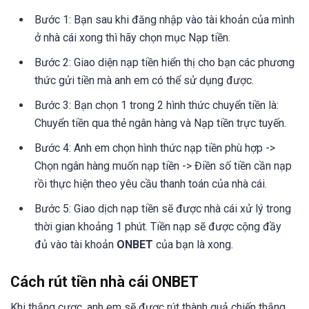
Bước 1: Bạn sau khi đăng nhập vào tài khoản của mình
ở nhà cái xong thì hãy chọn mục Nạp tiền.
Bước 2: Giao diện nạp tiền hiển thị cho bạn các phương
thức gửi tiền mà anh em có thể sử dụng được.
Bước 3: Bạn chọn 1 trong 2 hình thức chuyển tiền là:
Chuyển tiền qua thẻ ngân hàng và Nạp tiền trực tuyến.
Bước 4: Anh em chọn hình thức nạp tiền phù hợp ->
Chọn ngân hàng muốn nạp tiền -> Điền số tiền cần nạp
rồi thực hiện theo yêu cầu thanh toán của nhà cái.
Bước 5: Giao dịch nạp tiền sẽ được nhà cái xử lý trong
thời gian khoảng 1 phút. Tiền nạp sẽ được cộng đầy
đủ vào tài khoản
ONBET
của bạn là xong.
Cách rút tiền nhà cái ONBET
Khi thắng cược, anh em sẽ được rút thành quả chiến thắng