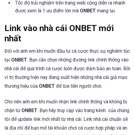
Tốc độ trải nghiệm trên trang web cũng diễn ra nhanh
được xem là 1 ưu điểm lớn mà
ONBET
mang lại.
Link vào nhà cái ONBET mới
nhất
Đối với anh em khi muốn đầu tư cá cược thực sự nghiêm túc
tại
ONBET
. Bạn cần chọn những đường link chính thống vào
nhà cái để quá trình cá cược luôn được đảm bảo an toàn. Bởi
vì trị thường hiện nay đang xuất hiện những nhà cái giả mạo
thương hiệu của
ONBET
để lừa tiền người chơi.
Cho nên anh em khi muốn nhận link chính thống và không bị
chặn từ
ONBET
. Bạn hãy truy cập vào trang kênh của chúng
tôi để update link mới nhất từ nhà cái. Link nhà cái chuẩn sẽ
là địa chỉ để bạn mở tài khoản chơi cá cược hợp pháp và an