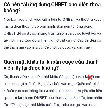
Có nên tải ứng dụng ONBET cho điện thoại
không?
Nếu bạn yêu thích việc kiếm tiền từ
ONBET
và thường xuyên
mang điện thoại theo bên mình. Bạn nên tải ứng dụng
ONBET để có được những trải nghiệm cá cược tuyệt vời và
tiện lợi nhất. Qua đó anh em khi ở bất cứ nơi đâu thì đều có
thể tham gia vào nhà cái để chơi cá cược và kiếm tiền.
Quên mật khẩu tài khoản cược của thành
viên lấy lại được không?
Có, thành viên khi quên mật khẩu đăng nhập vào tài khoản
của mình tại nhà cái. Bạn hãy nhấn vào mục Quên mật khẩu -
> Điền vào các thông tin cá nhân của mình theo yêu cầu liên
quan tới tài khoản
ONBET
của thành viên. Sau đó, bạn nhấn
Gửi để nhận lại mật khẩu mới được nhà cái gửi vào email