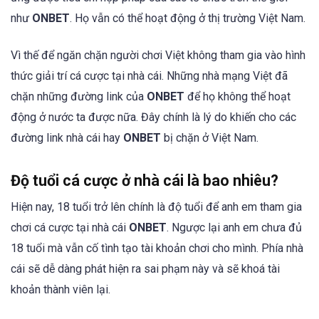
như
ONBET
. Họ vẫn có thể hoạt động ở thị trường Việt Nam.
Vì thế để ngăn chặn người chơi Việt không tham gia vào hình
thức giải trí cá cược tại nhà cái. Những nhà mạng Việt đã
chặn những đường link của
ONBET
để họ không thể hoạt
động ở nước ta được nữa. Đây chính là lý do khiến cho các
đường link nhà cái hay
ONBET
bị chặn ở Việt Nam.
Độ tuổi cá cược ở nhà cái là bao nhiêu?
Hiện nay, 18 tuổi trở lên chính là độ tuổi để anh em tham gia
chơi cá cược tại nhà cái
ONBET
. Ngược lại anh em chưa đủ
18 tuổi mà vẫn cố tình tạo tài khoản chơi cho mình. Phía nhà
cái sẽ dễ dàng phát hiện ra sai phạm này và sẽ khoá tài
khoản thành viên lại.