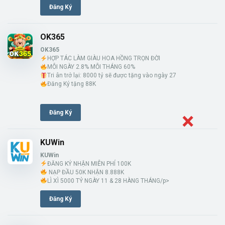
Đăng Ký
OK365
OK365
HỢP TÁC LÀM GIÀU HOA HỒNG TRỌN ĐỜI
MỖI NGÀY 2.8% MỖI THÁNG 60%
Tri ân trở lại: 8000 tỷ sẽ được tặng vào ngày 27
Đăng Ký tặng 88K
Đăng Ký
KUWin
KUWin
ĐĂNG KÝ NHẬN MIỄN PHÍ 100K
NẠP ĐẦU 50K NHẬN 8.888K
LÌ XÌ 5000 TỶ NGÀY 11 & 28 HÀNG THÁNG/p>
Đăng Ký