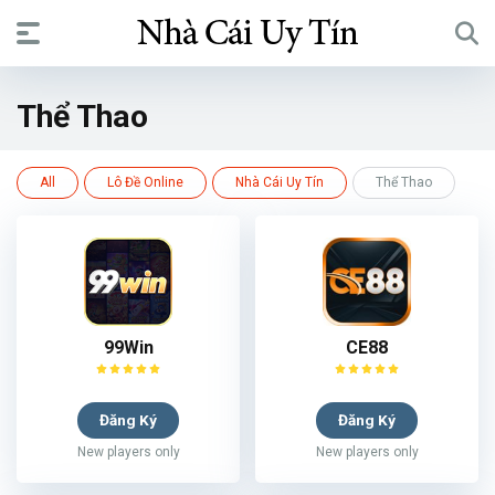
Thể Thao
All
Lô Đề Online
Nhà Cái Uy Tín
Thể Thao
99Win
CE88
Đăng Ký
Đăng Ký
New players only
New players only