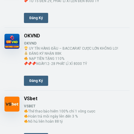
TỪ 15 ĐẾN 29, PHÁT LÌ XÌ LÊN ĐẾN 8000 TỶ
Đăng Ký
OKVND
OKVND
UY TÍN HÀNG ĐẦU – BACCARAT CƯỢC LỚN KHÔNG LO!
ĐĂNG KÝ NHẬN 88K
NẠP TIỀN TẶNG 110%
NGÀY12- 28 PHÁT LÌ XÌ 8000 TỶ
Đăng Ký
VSbet
VSBET
Thể thao bảo hiểm 100% chỉ 1 vòng cược
Hoàn trả mỗi ngày lên đến 3 %
Nỗ hủ liên hoàn 88 tỷ