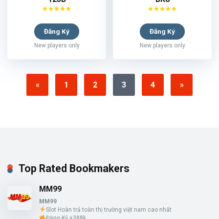
Đăng Ký
Đăng Ký
New players only
New players only
«
1
2
3
4
»
Top Rated Bookmakers
MM99
MM99
Slot Hoàn trả toàn thị trường việt nam cao nhất
Đăng Ký +388k